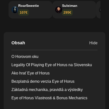
RoarSweetie
Suleiman
T
107€
295€
Obsah
Hide
O Horovom oku
Legality Of Playing Eye of Horus na Slovensku
Ako hrať Eye of Horus
Bezplatná demo verzia Eye of Horus
Základná mechanika, pravidlá a výsledky
Eye of Horus Vlastnosti & Bonus Mechanics
Eye of Horus RTP, Volatilita a potenciál