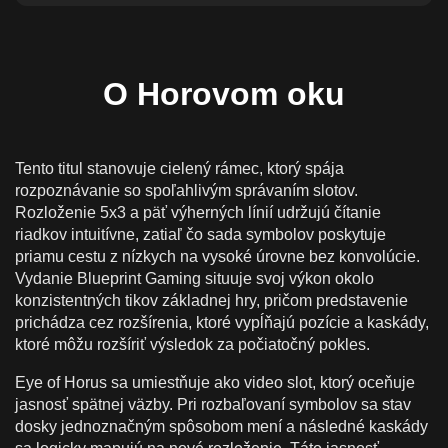
maximálneho víťazstva
Ako Sa Zodpovedne Priblížiť K Oku Horusa
Hranie Eye of Horus Online Za Skutočné
O Horovom oku
Peniaze Na Slovensku
Vklady, platby & Zodpovedná hra na Slovensku
Tento titul stanovuje cielený rámec, ktorý spája
Mobilná verzia Eye of Horus
rozpoznávanie so spoľahlivým správaním slotov.
Rozloženie 5x3 a päť výherných línií udržujú čítanie
riadkov intuitívne, zatiaľ čo sada symbolov poskytuje
priamu cestu z nízkych na vysoké úrovne bez konvolúcie.
Vydanie Blueprint Gaming situuje svoj výkon okolo
konzistentných tikov základnej hry, pričom predstavenie
prichádza cez rozšírenia, ktoré vypĺňajú pozície a kaskády,
ktoré môžu rozšíriť výsledok za počiatočný pokles.
Eye of Horus sa umiestňuje ako video slot, ktorý oceňuje
jasnosť spätnej väzby. Pri rozbaľovaní symbolov sa stav
dosky jednoznačným spôsobom mení a následné kaskády