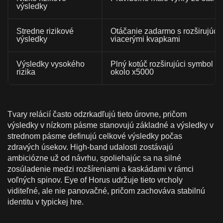
výsledky
Stredne rizikové
Otáčanie zadarmo s rozširujúci
výsledky
viacerými kvapkami
Výsledky vysokého
Plný kotúč rozširujúci symbol 
rizika
okolo x5000
Tvary relácií často odzrkadľujú tieto úrovne, pričom
výsledky v nízkom pásme stanovujú základné a výsledky v
strednom pásme definujú celkové výsledky počas
zdravých úsekov. High-band udalosti zostávajú
ambiciózne už od návrhu, spoliehajúc sa na silné
zosúladenie medzi rozšíreniami a kaskádami v rámci
voľných spinov. Eye of Horus udržuje tieto vrcholy
viditeľné, ale nie panovačné, pričom zachováva stabilnú
identitu v typickej hre.