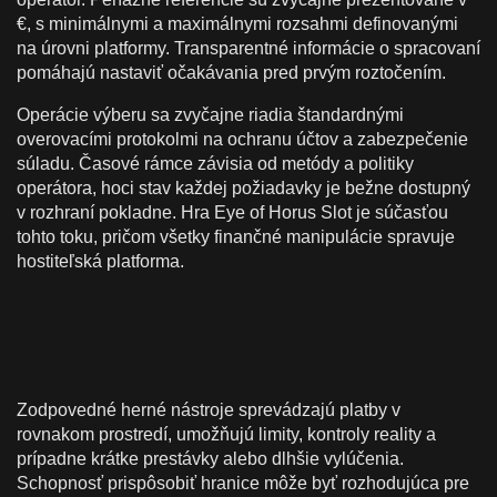
€, s minimálnymi a maximálnymi rozsahmi definovanými
na úrovni platformy. Transparentné informácie o spracovaní
pomáhajú nastaviť očakávania pred prvým roztočením.
Operácie výberu sa zvyčajne riadia štandardnými
overovacími protokolmi na ochranu účtov a zabezpečenie
súladu. Časové rámce závisia od metódy a politiky
operátora, hoci stav každej požiadavky je bežne dostupný
v rozhraní pokladne. Hra Eye of Horus Slot je súčasťou
tohto toku, pričom všetky finančné manipulácie spravuje
hostiteľská platforma.
Zodpovedné herné nástroje sprevádzajú platby v
rovnakom prostredí, umožňujú limity, kontroly reality a
prípadne krátke prestávky alebo dlhšie vylúčenia.
Schopnosť prispôsobiť hranice môže byť rozhodujúca pre