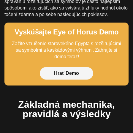
správaniu rozširujúcich sa symbolov je často najlepším
spôsobom, ako zistiť, ako sa vytvárajú zhluky hodnôt okolo
točení zdarma a po sebe nasledujúcich poklesov.
Vyskúšajte Eye of Horus Demo
Zažite vzrušenie starovekého Egypta s rozširujúcimi
sa symbolmi a kaskádovými výhrami. Zahrajte si
demo teraz!
Hrať Demo
Základná mechanika,
pravidlá a výsledky