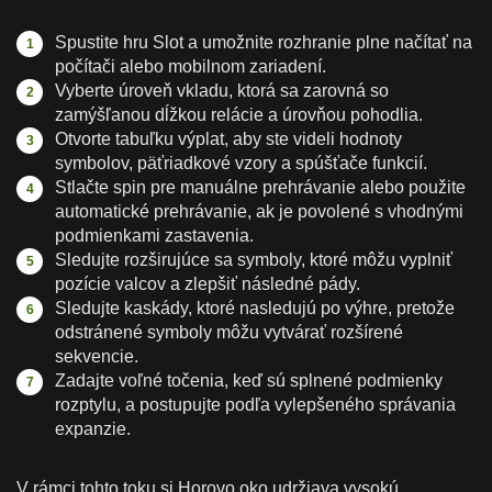
Spustite hru Slot a umožnite rozhranie plne načítať na
počítači alebo mobilnom zariadení.
Vyberte úroveň vkladu, ktorá sa zarovná so
zamýšľanou dĺžkou relácie a úrovňou pohodlia.
Otvorte tabuľku výplat, aby ste videli hodnoty
symbolov, päťriadkové vzory a spúšťače funkcií.
Stlačte spin pre manuálne prehrávanie alebo použite
automatické prehrávanie, ak je povolené s vhodnými
podmienkami zastavenia.
Sledujte rozširujúce sa symboly, ktoré môžu vyplniť
pozície valcov a zlepšiť následné pády.
Sledujte kaskády, ktoré nasledujú po výhre, pretože
odstránené symboly môžu vytvárať rozšírené
sekvencie.
Zadajte voľné točenia, keď sú splnené podmienky
rozptylu, a postupujte podľa vylepšeného správania
expanzie.
V rámci tohto toku si Horovo oko udržiava vysokú