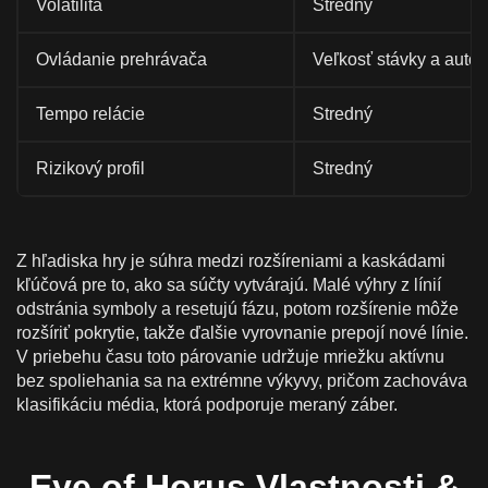
Volatilita
Stredný
Ovládanie prehrávača
Veľkosť stávky a auto
Tempo relácie
Stredný
Rizikový profil
Stredný
Z hľadiska hry je súhra medzi rozšíreniami a kaskádami
kľúčová pre to, ako sa súčty vytvárajú. Malé výhry z línií
odstránia symboly a resetujú fázu, potom rozšírenie môže
rozšíriť pokrytie, takže ďalšie vyrovnanie prepojí nové línie.
V priebehu času toto párovanie udržuje mriežku aktívnu
bez spoliehania sa na extrémne výkyvy, pričom zachováva
klasifikáciu média, ktorá podporuje meraný záber.
Eye of Horus Vlastnosti &