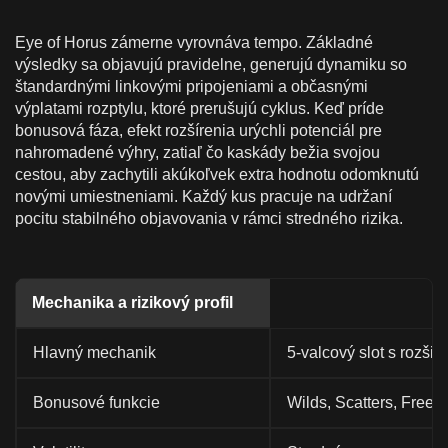
Eye of Horus zámerne vyrovnáva tempo. Základné
výsledky sa objavujú pravidelne, generujú dynamiku so
štandardnými linkovými pripojeniami a občasnými
výplatami rozptylu, ktoré prerušujú cyklus. Keď príde
bonusová fáza, efekt rozšírenia urýchli potenciál pre
nahromadené výhry, zatiaľ čo kaskády bežia svojou
cestou, aby zachytili akúkoľvek extra hodnotu odomknutú
novými umiestneniami. Každý kus pracuje na udržaní
pocitu stabilného objavovania v rámci stredného rizika.
Mechanika a rizikový profil
Hlavný mechanik
5-valcový slot s rozši
Bonusové funkcie
Wilds, Scatters, Free 