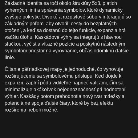
Základná identita sa točí okolo štruktúry 5x3, piatich
výherných línií a správania symbolov, ktoré dynamicky
zvyšuje pokrytie. Divoké a rozptylové súbory interagujú so
základným poľom, aby otvorili cesty do bezplatných
otočení, a keď sa dostanú do tejto funkcie, expanzia hrá
väčšiu úlohu. Kaskádové výhry sa integrujú s hlavnou
slučkou, vyčistia víťazné pozície a poskytnú následným
symbolom priestor na vyrovnanie, občas odomknú ďalšie
línie.
Čítanie päťriadkovej mapy je jednoduché, čo vyhovuje
rozširujúcemu sa symbolovému prístupu. Keď dôjde k
expanzii, zaplní pôdu viditeľne naprieč valcami, čím sa
minimalizuje akákoľvek nejednoznačnosť pri hodnotení
výhier. Kaskády potom prehodnotia nový tvar mriežky a
potenciálne spoja ďalšie čiary, ktoré by bez efektu
rozšírenia neboli možné.