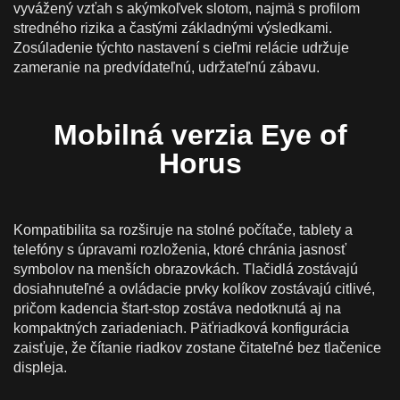
vyvážený vzťah s akýmkoľvek slotom, najmä s profilom
stredného rizika a častými základnými výsledkami.
Zosúladenie týchto nastavení s cieľmi relácie udržuje
zameranie na predvídateľnú, udržateľnú zábavu.
Mobilná verzia Eye of
Horus
Kompatibilita sa rozširuje na stolné počítače, tablety a
telefóny s úpravami rozloženia, ktoré chránia jasnosť
symbolov na menších obrazovkách. Tlačidlá zostávajú
dosiahnuteľné a ovládacie prvky kolíkov zostávajú citlivé,
pričom kadencia štart-stop zostáva nedotknutá aj na
kompaktných zariadeniach. Päťriadková konfigurácia
zaisťuje, že čítanie riadkov zostane čitateľné bez tlačenice
displeja.