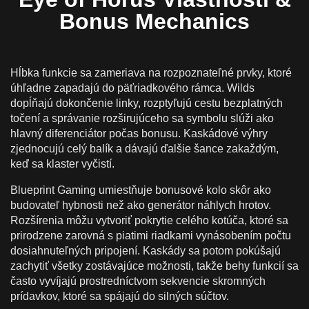
Bonus Mechanics
Hĺbka funkcie sa zameriava na rozpoznateľné prvky, ktoré
úhľadne zapadajú do päťriadkového rámca. Wilds
dopĺňajú dokončenie linky, rozptyľujú cestu bezplatných
točení a správanie rozširujúceho sa symbolu slúži ako
hlavný diferenciátor počas bonusu. Kaskádové výhry
zjednocujú celý balík a dávajú ďalšie šance zakaždým,
keď sa klaster vyčistí.
Blueprint Gaming umiestňuje bonusové kolo skôr ako
budovateľ hybnosti než ako generátor náhlych hrotov.
Rozšírenia môžu vytvoriť pokrytie celého kotúča, ktoré sa
prirodzene zarovná s piatimi riadkami vynásobením počtu
dosiahnuteľných pripojení. Kaskády sa potom pokúšajú
zachytiť všetky zostávajúce možnosti, takže behy funkcií sa
často vyvíjajú prostredníctvom sekvencie skromných
prídavkov, ktoré sa spájajú do silných súčtov.